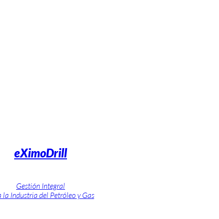
eXimoDrill
Gestión Integral
 la Industria del Petróleo y Gas