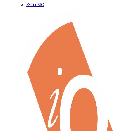
eXimoSIO